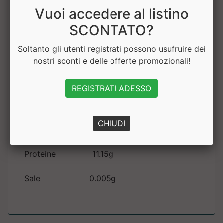
Vuoi accedere al listino
Grassi
6.59g
SCONTATO?
di cui saturi
2.12g
Soltanto gli utenti registrati possono usufruire dei
nostri sconti e delle offerte promozionali!
Carboidrati
65.53g
REGISTRATI ADESSO
di cui
1.35g
zuccheri
CHIUDI
Fibre
5.50g
Proteine
11.15g
Sale
0.005g