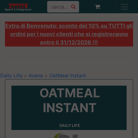
Extra di Benvenuto: sconto del 10% su TUTTI gli
ordini per i nuovi clienti che si registreranno
entro il 31/12/2026 !!!
Daily Life
>
Avena
>
OatMeal Instant
OATMEAL
INSTANT
DAILY LIFE