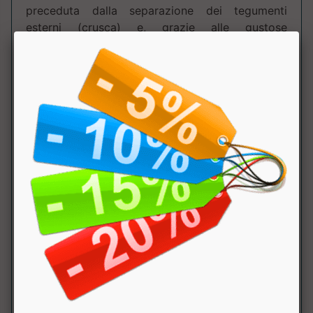
preceduta dalla separazione dei tegumenti
esterni (crusca) e, grazie alle gustose
aromatizzazioni, diventa la soluzione ideale per
completare i vostri frullati, preparare pancake,
dessert, dolci da forno e sperimentare tante
nuove ricette. Modalità d'uso: Mescolare la
quantità desiderata di prodotto con acqua o
latte in volume variabile fino ad ottenere la
densità preferita. Peso netto 1 Kg.
Tabella Nutrizionale
:
Componente
100 Gr.
dose
NRV
(busta
da 1
kg)
Kcal
375kcal