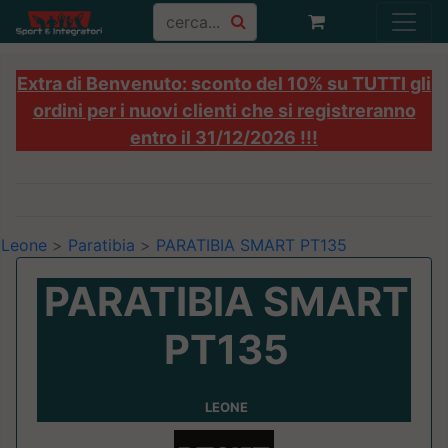
Extra di Benvenuto: sconto del 10% su TUTTI gli
ordini per i nuovi clienti che si registreranno
entro il 31/12/2026 !!!
Leone
>
Paratibia
>
PARATIBIA SMART PT135
PARATIBIA SMART
PT135
LEONE