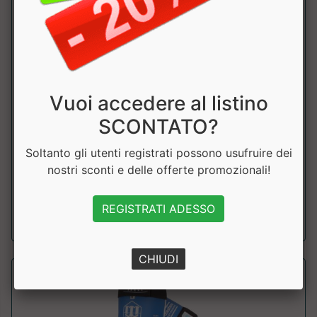
Vuoi accedere al listino
PARATIBIA LEONE X IUTER PT01IU
SCONTATO?
Leone
Paratibia dal design originale, assicura protezione e
Soltanto gli utenti registrati possono usufruire dei
resistenza professionale. Prezzo sco...
nostri sconti e delle offerte promozionali!
a partire da € 62.91
REGISTRATI ADESSO
sconto 10%
CHIUDI