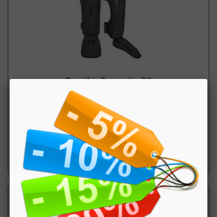
Paratibia Pro series P4
Trojan Fight
Paratibia Approved WAKO, rivestiti in semipelle premium,
progettata per resistere a urti e...
a partire da € 68.85
sconto 10%