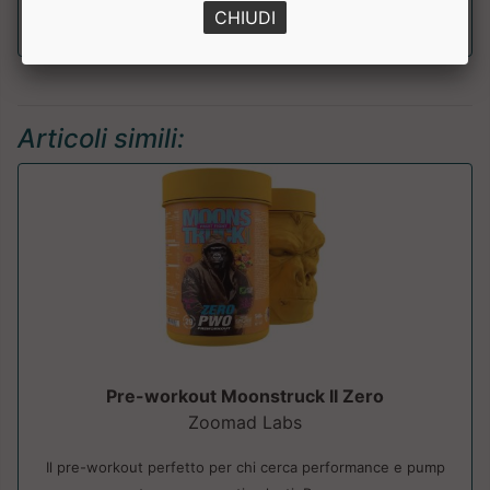
CHIUDI
Articoli simili:
Pre-workout Moonstruck II Zero
Zoomad Labs
Il pre-workout perfetto per chi cerca performance e pump