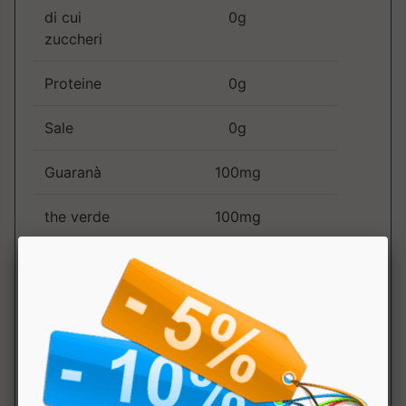
di cui
0g
zuccheri
Proteine
0g
Sale
0g
Guaranà
100mg
the verde
100mg
di cui
50mg
catechine
Vitamina C
25mg
31%
Niacina
25mg
156%