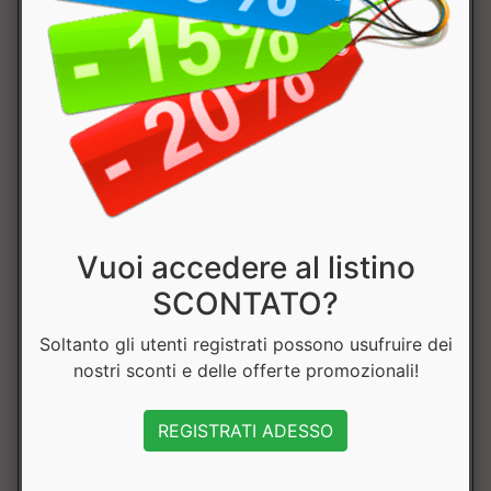
Vitamina B6
2mg
143%
Acido Folico
400mcg
200%
Calcio
300mg
37.5%
AAKG
3000mg
Taurina
1000mg
Vuoi accedere al listino
Creatina
1000mg
SCONTATO?
β-Alanina
1000mg
Soltanto gli utenti registrati possono usufruire dei
nostri sconti e delle offerte promozionali!
L-Tirosina
500mg
REGISTRATI ADESSO
Caffeina
160mg
totale