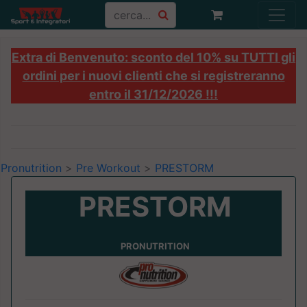
Extra di Benvenuto: sconto del 10% su TUTTI gli
ordini per i nuovi clienti che si registreranno
entro il 31/12/2026 !!!
Pronutrition
>
Pre Workout
>
PRESTORM
PRESTORM
PRONUTRITION