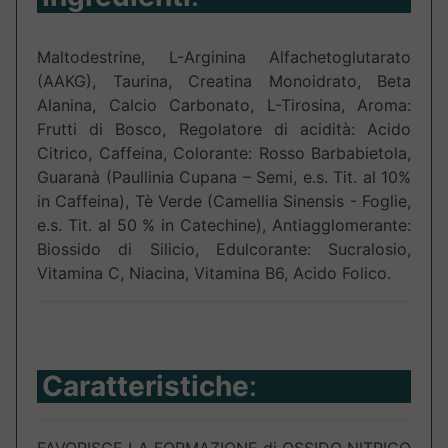
Maltodestrine, L-Arginina Alfachetoglutarato
(AAKG), Taurina, Creatina Monoidrato, Beta
Alanina, Calcio Carbonato, L-Tirosina, Aroma:
Frutti di Bosco, Regolatore di acidità: Acido
Citrico, Caffeina, Colorante: Rosso Barbabietola,
Guaranà (Paullinia Cupana – Semi, e.s. Tit. al 10%
in Caffeina), Tè Verde (Camellia Sinensis - Foglie,
e.s. Tit. al 50 % in Catechine), Antiagglomerante:
Biossido di Silicio, Edulcorante: Sucralosio,
Vitamina C, Niacina, Vitamina B6, Acido Folico.
Caratteristiche
:
FAVORISCE LA FORMAZIONE di OSSIDO NITRICO