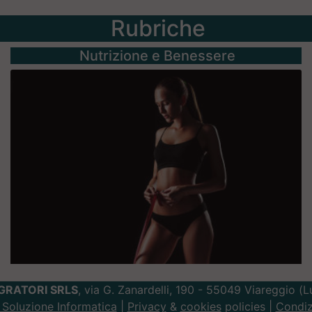
Rubriche
Nutrizione e Benessere
GRATORI SRLS
, via G. Zanardelli, 190 - 55049 Viareggio (
Soluzione Informatica
|
Privacy
&
cookies
policies |
Condiz