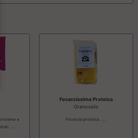
Focaccissima Proteica
Granosalis
proteine e
Focaccia proteica. ....
ati. ....