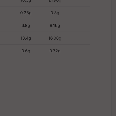
18.3g
21.96g
0.28g
0.3g
6.8g
8.16g
13.4g
16.08g
0.6g
0.72g