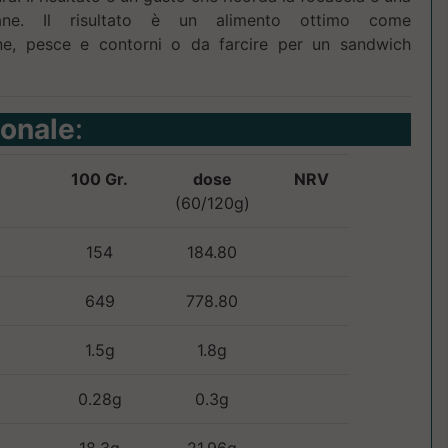
ane. Il risultato è un alimento ottimo come
, pesce e contorni o da farcire per un sandwich
ionale
:
100 Gr.
dose
NRV
(60/120g)
154
184.80
649
778.80
1.5g
1.8g
0.28g
0.3g