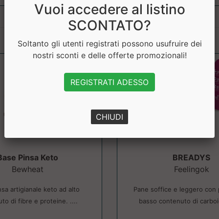
Vuoi accedere al listino
SCONTATO?
Soltanto gli utenti registrati possono usufruire dei
nostri sconti e delle offerte promozionali!
REGISTRATI ADESSO
CHIUDI
Base Pinsa Keto
BREADYS
Bewheat
Feelingok
sa artigianale keto ad alto
Pane soffice e leggero con 
to di fibre e proteine. ....
basso contenuto di carboidr