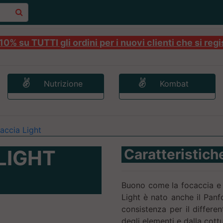
0% su TUTTI gli ordini per i nuovi clienti che si regi
Nutrizione
Kombat
accia Light
LIGHT
Caratteristich
Buono come la focaccia e s
Light è nato anche il Pan
consistenza per il differ
degli elementi e dalla cottu