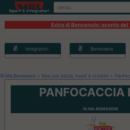
Extra di Benvenuto: sconto del 1
Integratori
Benessere
Ri.Ma.Benessere
>
Basi per pizza, toast e crostini
>
Panfoc
PANFOCACCIA 
RI.MA.BENESSERE