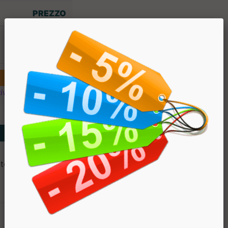
PREZZO
€ 5.90
ivi
o, acqua), inulina, fibra di
syllium, lievito di birra,