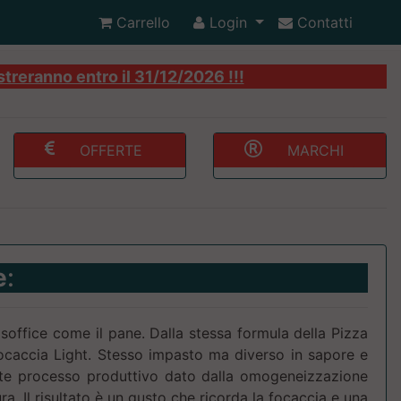
Carrello
Login
Contatti
streranno entro il 31/12/2026 !!!
OFFERTE
MARCHI
e
:
office come il pane. Dalla stessa formula della Pizza
focaccia Light. Stesso impasto ma diverso in sapore e
ente processo produttivo dato dalla omogeneizzazione
ra. Il risultato è un gusto che ricorda la focaccia e una