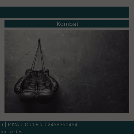
Kombat
Lu) | P.IVA e Cod.Fis. 02459350464
ioni e Resi