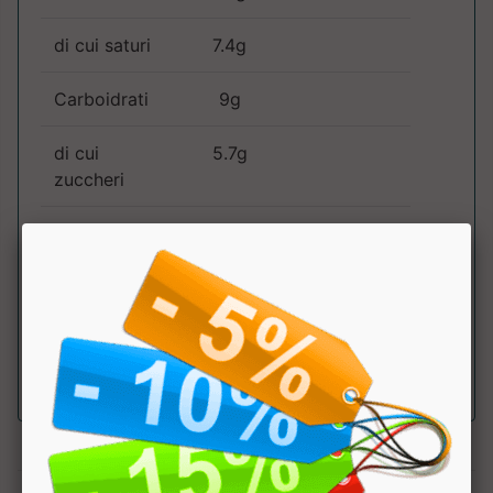
di cui saturi
7.4g
Carboidrati
9g
di cui
5.7g
zuccheri
Fibre
7g
Proteine
30g
Sale
0.3g