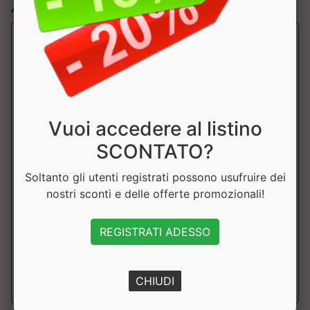
Articoli simili:
Vuoi accedere al listino
SCONTATO?
Noccio Bianco - crema proteica
Soltanto gli utenti registrati possono usufruire dei
Pronutrition
nostri sconti e delle offerte promozionali!
Crema spalmabile proteica al gusto cioccolato bianco e
REGISTRATI ADESSO
nocciola. prodotto scontato....
a partire da € 9.95
CHIUDI