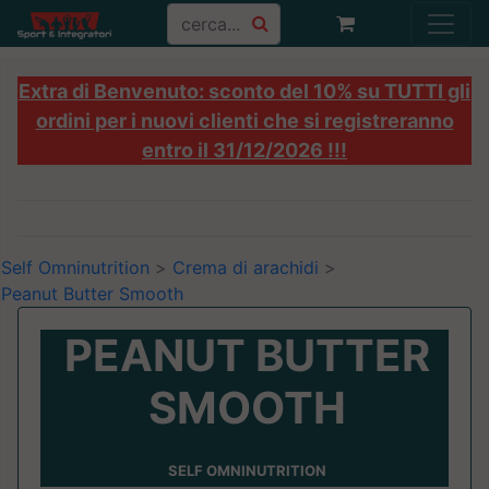
Extra di Benvenuto: sconto del 10% su TUTTI gli
ordini per i nuovi clienti che si registreranno
entro il 31/12/2026 !!!
Self Omninutrition
>
Crema di arachidi
>
Peanut Butter Smooth
PEANUT BUTTER
SMOOTH
SELF OMNINUTRITION