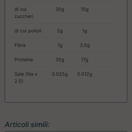
di cui
30g
15g
zuccheri
di cui polioli
2g
1g
Fibre
7g
3.5g
Proteine
35g
17g
Sale (Na x
0.025g
0.012g
2.5)
Articoli simili: