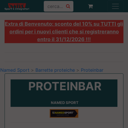
Extra di Benvenuto: sconto del 10% su TUTTI gli
ordini per i nuovi clienti che si registreranno
entro il 31/12/2026 !!!
Named Sport
>
Barrette proteiche
>
Proteinbar
PROTEINBAR
NAMED SPORT