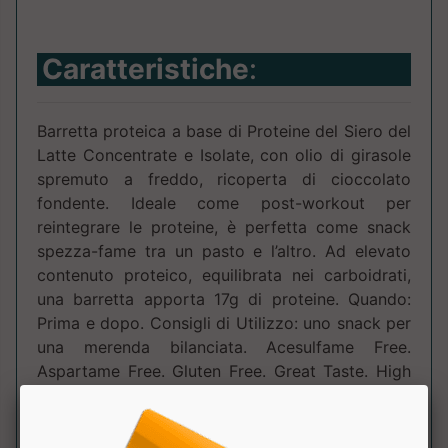
Caratteristiche
:
Barretta proteica a base di Proteine del Siero del
Latte Concentrate e Isolate, con olio di girasole
spremuto a freddo, ricoperta di cioccolato
fondente. Ideale come post-workout per
reintegrare le proteine, è perfetta come snack
spezza-fame tra un pasto e l’altro. Ad elevato
contenuto proteico, equilibrata nei carboidrati,
una barretta apporta 17g di proteine. Quando:
Prima e dopo. Consigli di Utilizzo: uno snack per
una merenda bilanciata. Acesulfame Free.
Aspartame Free. Gluten Free. Great Taste. High
Protein. Palm oil Free. Vegetarian Friendly.
Modalità di conservazione: Conservare in luogo
fresco e asciutto, lontano da fonti di calore e dai