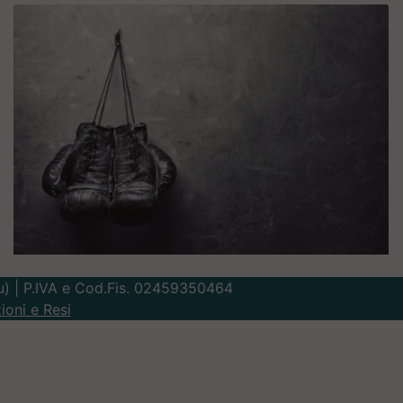
Lu) | P.IVA e Cod.Fis. 02459350464
ioni e Resi