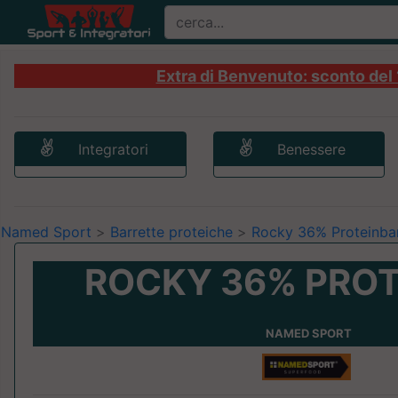
Extra di Benvenuto: sconto del 1
Integratori
Benessere
Named Sport
>
Barrette proteiche
>
Rocky 36% Proteinba
ROCKY 36% PROT
NAMED SPORT