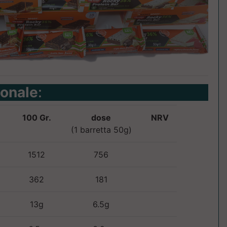
ionale
:
100 Gr.
dose
NRV
(1 barretta 50g)
1512
756
362
181
13g
6.5g