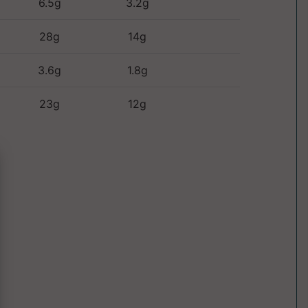
6.5g
3.2g
28g
14g
3.6g
1.8g
23g
12g