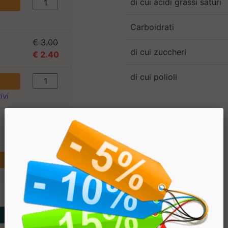
di cui acidi grassi saturi
Carboidrati
€ 3.00
di cui zuccheri
€ 2.40
di cui polioli
ivi
€ 36
€ 28.8