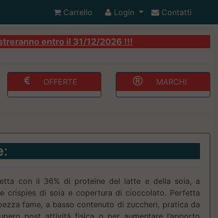
Carrello
Login
Contatti
streranno entro il 31/12/2026 !!!
OFFERTE
MARCHI
e
:
etta con il 36% di proteine del latte e della soia, a
te crispies di soia e copertura di cioccolato. Perfetta
pezza fame, a basso contenuto di zuccheri, pratica da
upero post attività fisica o per aumentare l’apporto