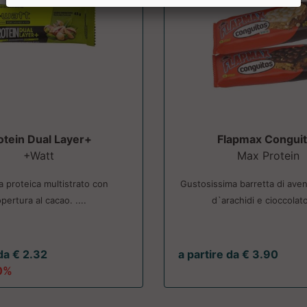
otein Dual Layer+
Flapmax Congui
+Watt
Max Protein
a proteica multistrato con
Gustosissima barretta di ave
pertura al cacao. ....
d`arachidi e cioccolato.
 da € 2.32
a partire da € 3.90
0%