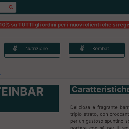
0% su TUTTI gli ordini per i nuovi clienti che si regi
Nutrizione
Kombat
r
EINBAR
Caratteristich
Deliziosa e fragrante barr
triplo strato, con croccan
per un gustoso spuntino s
portare con sé per il rec