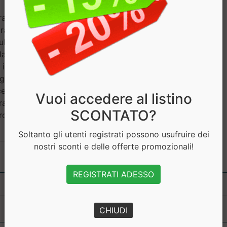
ranti. Gusto Cheesecake al
rante (25%) (Edulcorante:
lsionante: lecitina di soia;
l lampone (15%) (Agente di
in polvere, Stabilizzante:
gliceridi degli acidi grassi),
cerolo; Glutine di frumento
Vuoi accedere al listino
ra di mais solubile, Olio di
SCONTATO?
romi, Sale, Olio di semi di
Soltanto gli utenti registrati possono usufruire dei
nostri sconti e delle offerte promozionali!
REGISTRATI ADESSO
CHIUDI