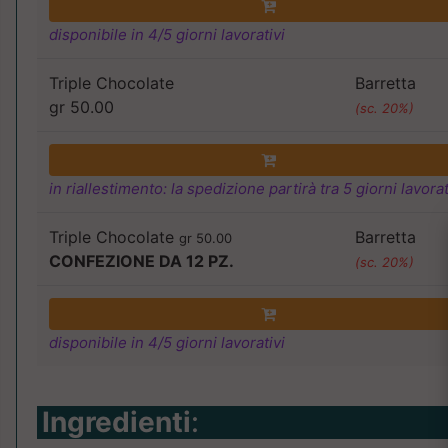
disponibile in 4/5 giorni lavorativi
Triple Chocolate
Barretta
gr 50.00
(sc. 20%)
in riallestimento: la spedizione partirà tra 5 giorni lavorat
Triple Chocolate
Barretta
gr 50.00
CONFEZIONE DA 12 PZ.
(sc. 20%)
disponibile in 4/5 giorni lavorativi
Ingredienti
: