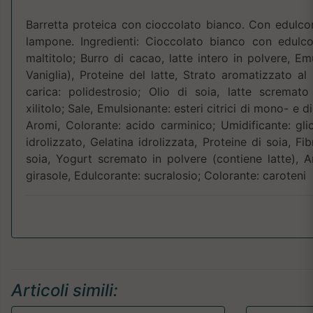
Barretta proteica con cioccolato bianco. Con edulco
lampone. Ingredienti: Cioccolato bianco con edulco
maltitolo; Burro di cacao, latte intero in polvere, Emu
Vaniglia), Proteine del latte, Strato aromatizzato a
carica: polidestrosio; Olio di soia, latte scremato 
xilitolo; Sale, Emulsionante: esteri citrici di mono- e di
Aromi, Colorante: acido carminico; Umidificante: gli
idrolizzato, Gelatina idrolizzata, Proteine di soia, Fib
soia, Yogurt scremato in polvere (contiene latte), A
girasole, Edulcorante: sucralosio; Colorante: caroteni
Articoli simili: