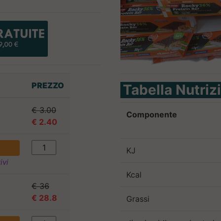
PREZZO
Tabella Nutriz
€ 3.00
Componente
€ 2.40
KJ
ivi
Kcal
€ 36
€ 28.8
Grassi