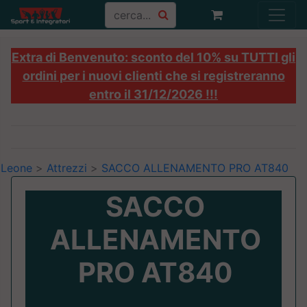
Extra di Benvenuto: sconto del 10% su TUTTI gli
ordini per i nuovi clienti che si registreranno
entro il 31/12/2026 !!!
Leone
>
Attrezzi
>
SACCO ALLENAMENTO PRO AT840
SACCO
ALLENAMENTO
PRO AT840