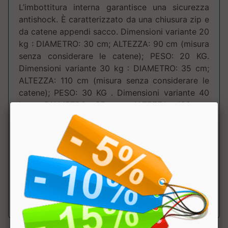
L’imbottitura interna garantisce una sicurezza
antishock. È caratterizzato da una chiusura zip e
da catene appendi sacco. Dimensioni variante 20
kg : DIAMETRO: 30 cm; ALTEZZA: 90 cm (misura
senza considerare le catene); PESO: 20 KG.
Dimensioni variante 30 kg : DIAMETRO: 35 cm;
ALTEZZA: 110 cm (misura senza considerare le
catene); PESO: 30 KG . Dimensioni variante 40
kg : DIAMETRO: 35 cm; ALTEZZA: 120 cm
(misura senza considerare le catene); PESO: 40
KG. OGNI SACCO LEONE1947 È VENDUTO
PIENO, COMPLETO DI CATENE (LUNGHE CIRCA
40 CM) E GIVOLARE CHE LE UNISCE. PRONTO
AD ESSERE ATTACCATO AD UN SUPPORTO E
UTILIZZATO.