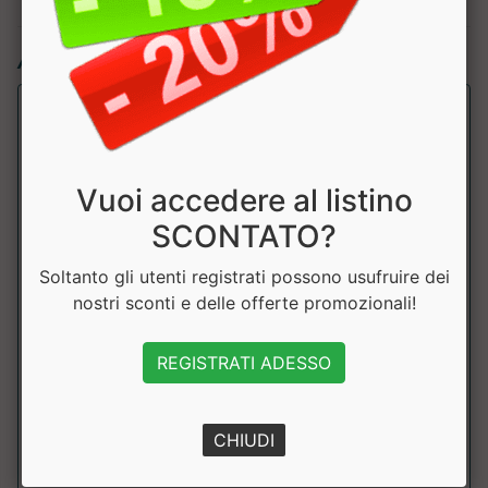
Articoli simili:
Vuoi accedere al listino
SCONTATO?
Soltanto gli utenti registrati possono usufruire dei
nostri sconti e delle offerte promozionali!
CINGHIE PER SOLLEVAMENTO AC806
Leone
REGISTRATI ADESSO
Cinghie dfa sollevamento per offrire un supporto solido e
affidabile anche sotto carichi p...
CHIUDI
a partire da € 8.91