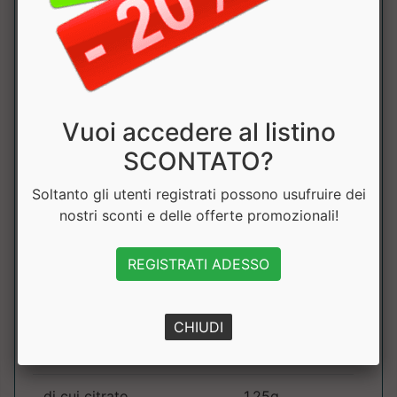
Aminoblast
1.5g
di cui L-valina
625mg
Vuoi accedere al listino
di cui L-isoleucina
625mg
SCONTATO?
L-Citrullina DL-
2g
Soltanto gli utenti registrati possono usufruire dei
Malato
nostri sconti e delle offerte promozionali!
Beta Alanina
2g
REGISTRATI ADESSO
creatina mix
1.5g
CHIUDI
di cui Creatina
250mg
AKG
di cui citrato
1.25g