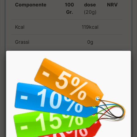
Componente
100
dose
NRV
Gr.
(20g)
Kcal
119kcal
Grassi
0g
di cui saturi
0g
Carboidrati
7g
di cui zuccheri
3g
Proteine
0g
Sale
0g
Mix BCAA
2.5g