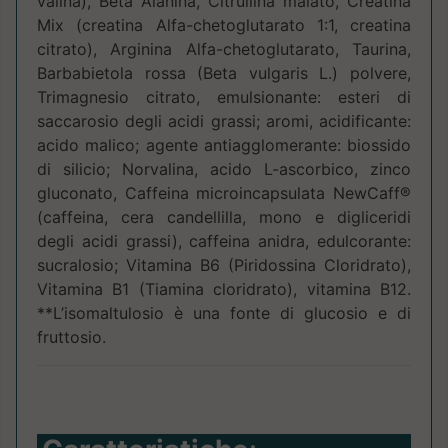
valina), Beta Alanina, Citrullina malato, Creatina
Mix (creatina Alfa-chetoglutarato 1:1, creatina
citrato), Arginina Alfa-chetoglutarato, Taurina,
Barbabietola rossa (Beta vulgaris L.) polvere,
Trimagnesio citrato, emulsionante: esteri di
saccarosio degli acidi grassi; aromi, acidificante:
acido malico; agente antiagglomerante: biossido
di silicio; Norvalina, acido L-ascorbico, zinco
gluconato, Caffeina microincapsulata NewCaff®
(caffeina, cera candellilla, mono e digliceridi
degli acidi grassi), caffeina anidra, edulcorante:
sucralosio; Vitamina B6 (Piridossina Cloridrato),
Vitamina B1 (Tiamina cloridrato), vitamina B12.
**L’isomaltulosio è una fonte di glucosio e di
fruttosio.