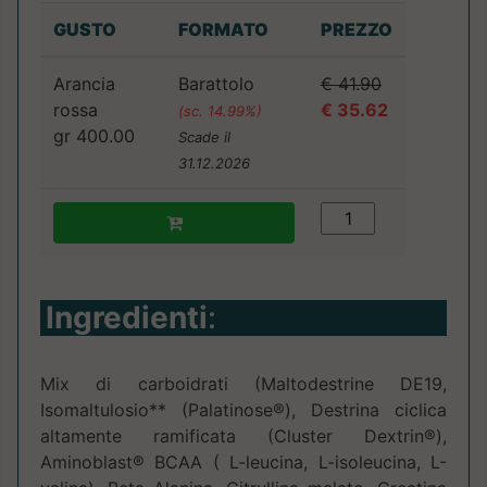
GUSTO
FORMATO
PREZZO
Arancia
Barattolo
€ 41.90
rossa
€ 35.62
(sc. 14.99%)
gr 400.00
Scade il
31.12.2026
Ingredienti
:
Mix di carboidrati (Maltodestrine DE19,
Isomaltulosio** (Palatinose®), Destrina ci­clica
altamente ramificata (Cluster Dextrin®),
Aminoblast® BCAA ( L-leucina, L-isoleucina, L-