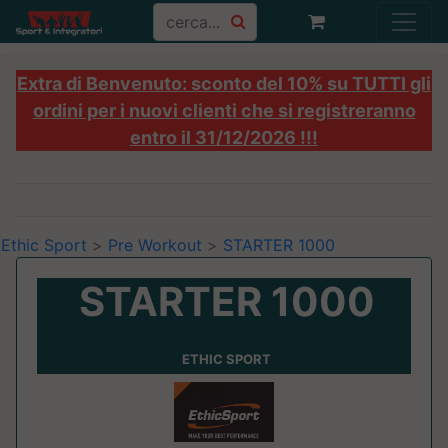
Extra di Benvenuto: sconto del 10% su TUTTI gli
ordini per i nuovi clienti che si registreranno
entro il 31/12/2026 !!!
Ethic Sport
>
Pre Workout
>
STARTER 1000
STARTER 1000
ETHIC SPORT