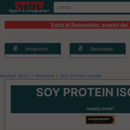
Extra di Benvenuto: sconto del 1
Integratori
Benessere
Named Sport
>
Proteine
>
Soy Protein Isolate
SOY PROTEIN I
NAMED SPORT