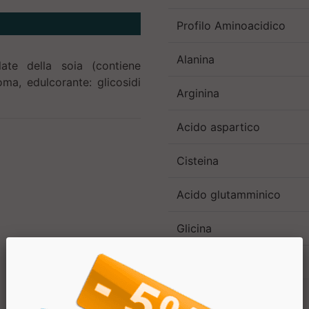
Profilo Aminoacidico
Alanina
late della soia (contiene
oma, edulcorante: glicosidi
Arginina
Acido aspartico
Cisteina
Acido glutamminico
Glicina
Istidina
Isoleucina