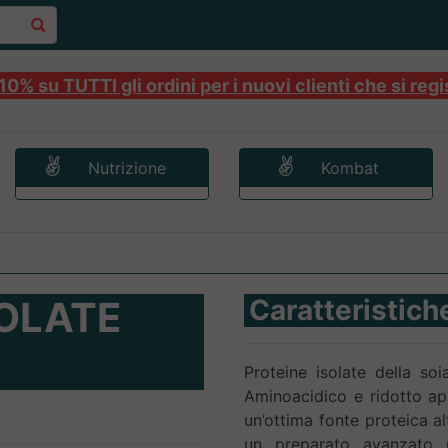
0% su TUTTI gli ordini per i nuovi clienti che si regi
Nutrizione
Kombat
SOLATE
Caratteristich
Proteine isolate della soi
Aminoacidico e ridotto ap
un’ottima fonte proteica al
un preparato avanzato r