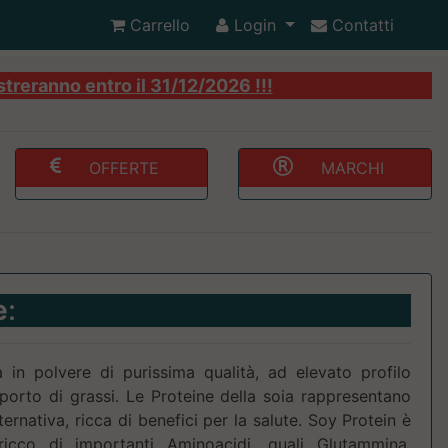
Carrello
Login
Contatti
streranno entro il 31/12/2026 !!!
OFFERTE
MARCHI
e
:
a in polvere di purissima qualità, ad elevato profilo
porto di grassi. Le Proteine della soia rappresentano
ternativa, ricca di benefici per la salute. Soy Protein è
icco di importanti Aminoacidi, quali Glutammina,