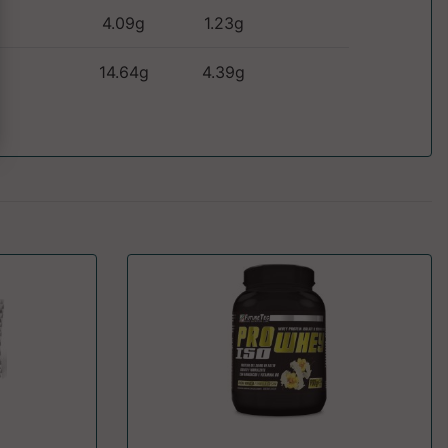
4.09g
1.23g
14.64g
4.39g