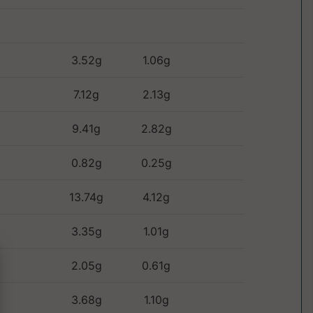
3.52g
1.06g
7.12g
2.13g
9.41g
2.82g
0.82g
0.25g
13.74g
4.12g
3.35g
1.01g
2.05g
0.61g
3.68g
1.10g