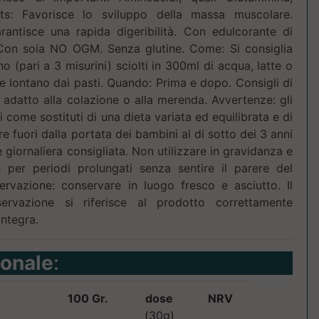
ts: Favorisce lo sviluppo della massa muscolare.
antisce una rapida digeribilità. Con edulcorante di
. Con soia NO OGM. Senza glutine. Come: Si consiglia
no (pari a 3 misurini) sciolti in 300ml di acqua, latte o
te lontano dai pasti. Quando: Prima e dopo. Consigli di
o adatto alla colazione o alla merenda. Avvertenze: gli
i come sostituti di una dieta variata ed equilibrata e di
re fuori dalla portata dei bambini al di sotto dei 3 anni
 giornaliera consigliata. Non utilizzare in gravidanza e
per periodi prolungati senza sentire il parere del
rvazione: conservare in luogo fresco e asciutto. Il
rvazione si riferisce al prodotto correttamente
integra.
ionale
:
100 Gr.
dose
NRV
(30g)