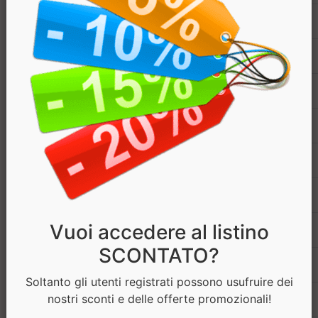
Leucina
Lisina
Metionina
Fenilanina
Prolina
Serina
Vuoi accedere al listino
Treonina
SCONTATO?
Triptofano
Soltanto gli utenti registrati possono usufruire dei
nostri sconti e delle offerte promozionali!
Tirosina