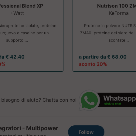
fessional Blend XP
Nutrison 100 Z
+Watt
KeForma
sieroproteine isolate, proteine
Proteine in polvere NUTRI
quo;uovo e caseine per un
ZMA®, proteine del siero del l
supporto ...
scontate...
 da € 42.40
a partire da € 68.00
0%
sconto 20%
 bisogno di aiuto? Chatta con noi