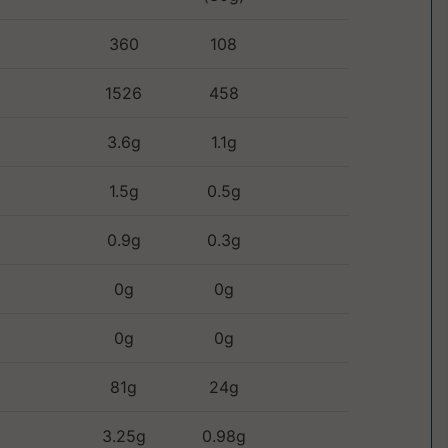
360
108
1526
458
3.6g
1.1g
1.5g
0.5g
0.9g
0.3g
0g
0g
0g
0g
81g
24g
3.25g
0.98g