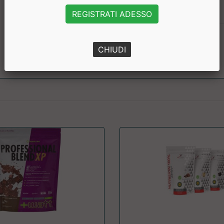
Valina
REGISTRATI ADESSO
BCAA totali
CHIUDI