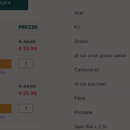
Kcal
PREZZO
KJ
Grassi
€ 44.99
€ 35.99
di cui acidi grassi saturi
Carboidrati
ivi
di cui zuccheri
€ 44.99
€ 35.99
Fibre
Proteine
ivi
Sale (Na x 2.5)