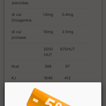
steroidee
di cui
1.6mg
0.4mg
Diosgenina
di cui
10mg
2.5mg
proteasi
3500
875HUT
HUT
Kcal
388
97
KJ
1646
412
Grassi
2.2g
0.6g
di cui acidi
1.3g
0.3g