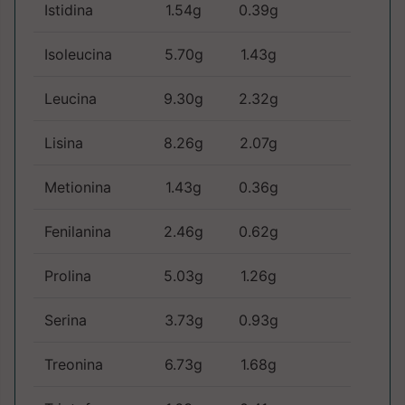
Istidina
1.54g
0.39g
Isoleucina
5.70g
1.43g
Leucina
9.30g
2.32g
Lisina
8.26g
2.07g
Metionina
1.43g
0.36g
Fenilanina
2.46g
0.62g
Prolina
5.03g
1.26g
Serina
3.73g
0.93g
Treonina
6.73g
1.68g