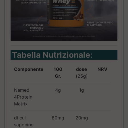
Tabella Nutrizionale
:
Componente
100
dose
NRV
Gr.
(25g)
Named
4g
1g
4Protein
Matrix
di cui
80mg
20mg
saponine