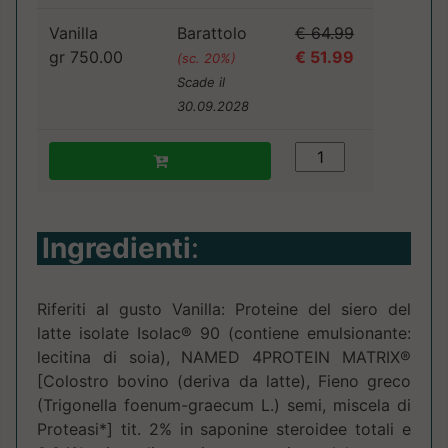
Vanilla
Barattolo
€ 64.99
gr 750.00
€ 51.99
(sc. 20%)
Scade il
30.09.2028
Ingredienti
:
Riferiti al gusto Vanilla: Proteine del siero del
latte isolate Isolac® 90 (contiene emulsionante:
lecitina di soia), NAMED 4PROTEIN MATRIX®
[Colostro bovino (deriva da latte), Fieno greco
(Trigonella foenum-graecum L.) semi, miscela di
Proteasi*] tit. 2% in saponine steroidee totali e