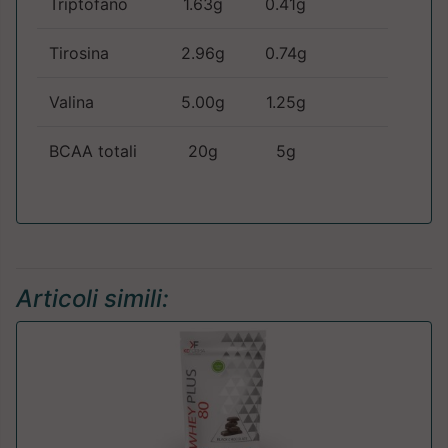
Triptofano
1.63g
0.41g
Tirosina
2.96g
0.74g
Valina
5.00g
1.25g
BCAA totali
20g
5g
Articoli simili: