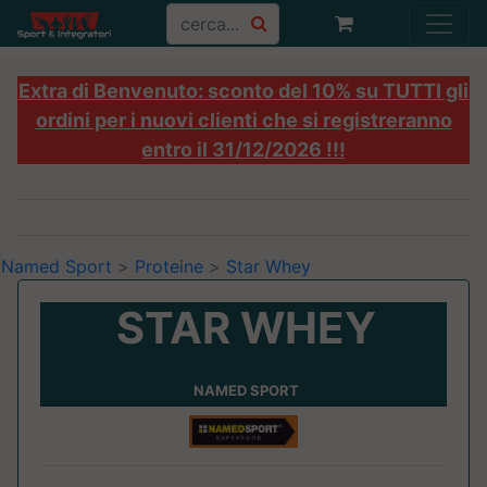
Extra di Benvenuto: sconto del 10% su TUTTI gli
ordini per i nuovi clienti che si registreranno
entro il 31/12/2026 !!!
Named Sport
>
Proteine
>
Star Whey
STAR WHEY
NAMED SPORT