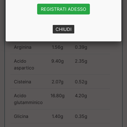
REGISTRATI ADESSO
Profilo
Aminoacidico
CHIUDI
Alanina
4.50g
1.13g
Arginina
1.56g
0.39g
Acido
9.40g
2.35g
aspartico
Cisteina
2.07g
0.52g
Acido
16.80g
4.20g
glutamminico
Glicina
1.40g
0.35g