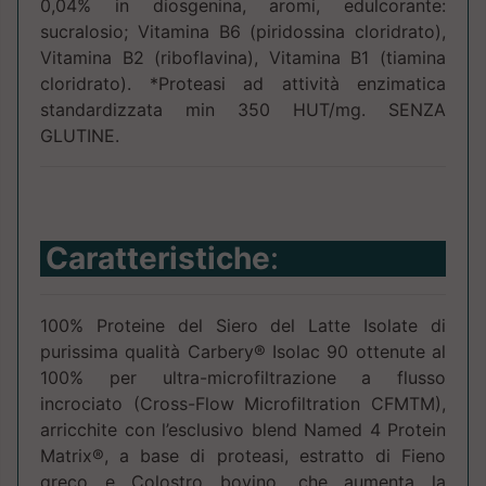
0,04% in diosgenina, aromi, edulcorante:
sucralosio; Vitamina B6 (piridossina cloridrato),
Vitamina B2 (riboflavina), Vitamina B1 (tiamina
cloridrato). *Proteasi ad attività enzimatica
standardizzata min 350 HUT/mg. SENZA
GLUTINE.
Caratteristiche
:
100% Proteine del Siero del Latte Isolate di
purissima qualità Carbery® Isolac 90 ottenute al
100% per ultra-microfiltrazione a flusso
incrociato (Cross-Flow Microfiltration CFMTM),
arricchite con l’esclusivo blend Named 4 Protein
Matrix®, a base di proteasi, estratto di Fieno
greco e Colostro bovino, che aumenta la