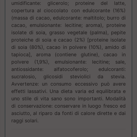
umidificante: glicerolo; proteine del latte,
copertura al cioccolato con edulcorante (16%)
(massa di cacao, edulcorante: maltitolo; burro di
cacao, emulsionante: lecitine; aroma), proteine
isolate di soia, grasso vegetale (palma), pepite
proteiche di soia e cacao (2%) [proteine isolate
di soia (80%), cacao in polvere (10%), amido di
tapioca], aroma (contiene glutine), cacao in
polvere (1,9%), emulsionante: lecitine; sale,
antiossidante: alfatocoferolo; edulcoranti:
sucralosio, glicosidi steviolici da stevia.
Avvertenze: un consumo eccessivo può avere
effetti lassativi. Una dieta varia ed equilibrata e
uno stile di vita sano sono importanti. Modalità
di conservazione: conservare in luogo fresco ed
asciutto, al riparo da fonti di calore dirette e dai
raggi solari.