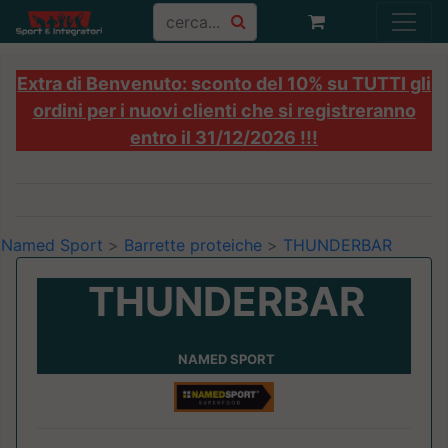
Extra di Benvenuto: sconto del 10% su TUTTI gli
ordini per i nuovi clienti che si registreranno
entro il 31/12/2026 !!!
Named Sport
>
Barrette proteiche
>
THUNDERBAR
THUNDERBAR
NAMED SPORT