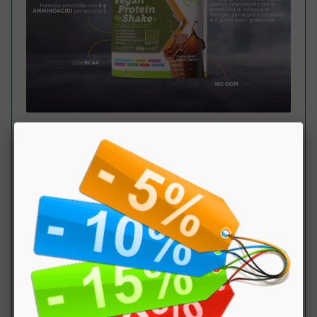
Tabella Nutrizionale
:
Componente
100
dose
NRV
Gr.
(15g)
Kcal
59kcal
Grassi
1g
di cui saturi
0.6g