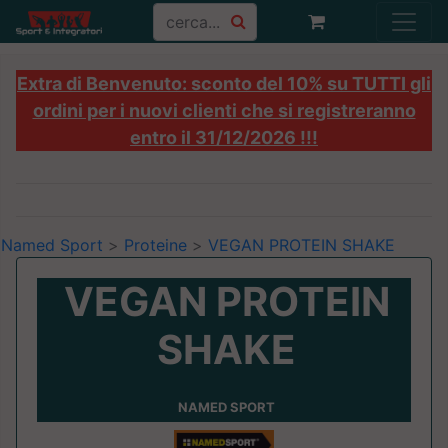
Extra di Benvenuto: sconto del 10% su TUTTI gli
ordini per i nuovi clienti che si registreranno
entro il 31/12/2026 !!!
Named Sport
>
Proteine
>
VEGAN PROTEIN SHAKE
VEGAN PROTEIN
SHAKE
NAMED SPORT