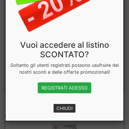
Carboidrati
0.9g
di cui
0g
zuccheri
Vuoi accedere al listino
Fibre
0.2g
SCONTATO?
Proteine
12g
Soltanto gli utenti registrati possono usufruire dei
nostri sconti e delle offerte promozionali!
Sale
0.2g
REGISTRATI ADESSO
CHIUDI
Articoli simili: