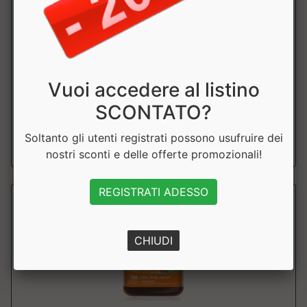
B Complex Vitamin C and Zinc
Self Omninutrition
Complesso vitaminico B con aggiunta di Vitamina C e Zinco.
Vuoi accedere al listino
Ideale per sostenere il metabol...
SCONTATO?
a partire da € 19.49
Soltanto gli utenti registrati possono usufruire dei
sconto 25.01%
nostri sconti e delle offerte promozionali!
REGISTRATI ADESSO
CHIUDI