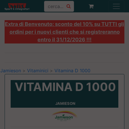
Extra di Benvenuto: sconto del 10% su TUTTI gli
ordini per i nuovi clienti che si registreranno
entro il 31/12/2026 !!!
Jamieson
>
Vitaminici
>
Vitamina D 1000
VITAMINA D 1000
JAMIESON