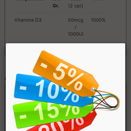
Gr.
(2 cpr)
Vitamina D3
50mcg
1000%
/
1000UI
Articoli simili: