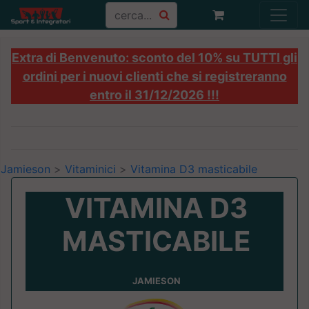
Extra di Benvenuto: sconto del 10% su TUTTI gli
ordini per i nuovi clienti che si registreranno
entro il 31/12/2026 !!!
Jamieson
>
Vitaminici
>
Vitamina D3 masticabile
VITAMINA D3
MASTICABILE
JAMIESON