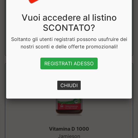
Self Omninutrition
Vuoi accedere al listino
Complesso vitaminico B con aggiunta di Vitamina C e Zinco.
Ideale per sostenere il metabol...
SCONTATO?
Soltanto gli utenti registrati possono usufruire dei
a partire da € 19.49
nostri sconti e delle offerte promozionali!
sconto 25.01%
REGISTRATI ADESSO
CHIUDI
Vitamina D 1000
Jamieson