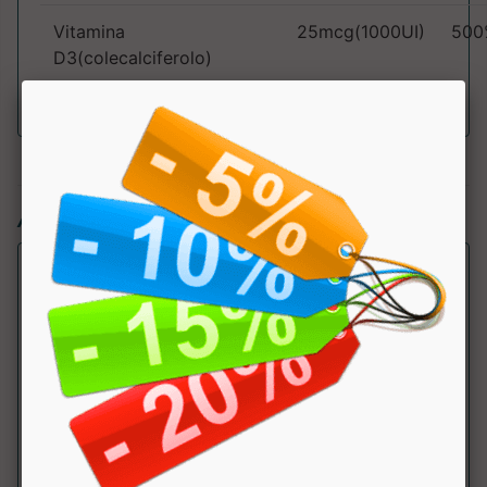
Vitamina
25mcg(1000UI)
500
D3(colecalciferolo)
Articoli simili:
B Complex Vitamin C and Zinc