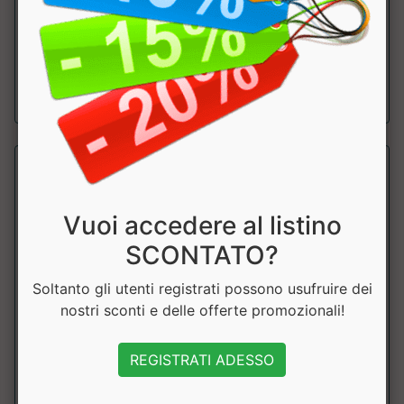
Blend di aminoacidi essenziali che favoriscono il recupero
contrastando il senso di stanch...
a partire da € 23.39
sconto 22.01%
Vuoi accedere al listino
SCONTATO?
Soltanto gli utenti registrati possono usufruire dei
nostri sconti e delle offerte promozionali!
EAA PRO aminoacidi essenziali
Pronutrition
REGISTRATI ADESSO
Adatto a chi svolge allenamenti intensi , per sostenere la