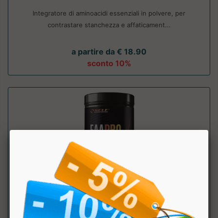
Integratore di aminoacidi essenziali in polvere, per
contrastare stanchezza e affaticament...
a partire da € 18.90
sconto 10%
EAA Pro
Self Omninutrition