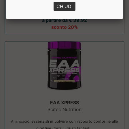
massa muscolare e compensare di...
CHIUDI
a partire da € 39.92
sconto 20%
EAA XPRESS
Scitec Nutrition
Aminoacidi essenziali in polvere con rapporto conforme alle
direttive OMS. 5 gusti fantast...