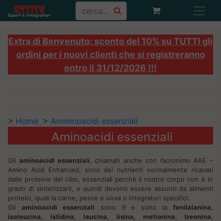
Extra di Benvenuto: sconto del 10% su TUTTI gli
ordini per i nuovi clienti che si registreranno
entro il 31/12/2026 !!!
>
Home
>
Amminoacidi essenziali
Aminoacidi essenziali
Gli
aminoacidi essenziali
, chiamati anche con l’acronimo AAE –
Amino Acid Enhanced, sono dei nutrienti normalmente ricavati
dalle proteine del cibo, essenziali perchè il nostro corpo non è in
grado di sintetizzarli, e quindi devono essere assunti da alimenti
proteici, quali la carne, pesce e uova o integratori specifici.
Gli
aminoacidi essenziali
sono 9 e sono la
fenilalanina,
isoleucina, istidina, leucina, lisina, metionina, treonina,