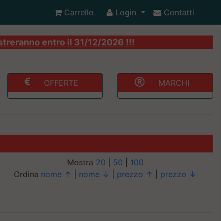
Carrello
Login
Contatti
streranno entro il 31/12/2026 !!!
OFFERTE
MARCHI
Mostra
20
|
50
|
100
Ordina
nome ↑
|
nome ↓
|
prezzo ↑
|
prezzo ↓