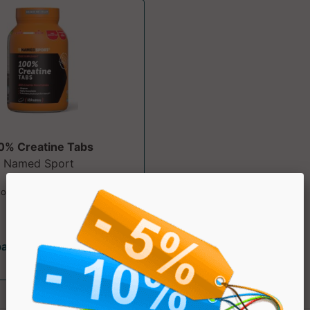
0% Creatine Tabs
Named Sport
tore alimentare di creatina
monoidrato. ...
partire da € 22.49
sconto 10%