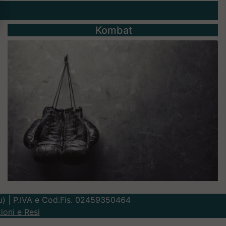
Kombat
Lu) | P.IVA e Cod.Fis. 02459350464
ioni e Resi