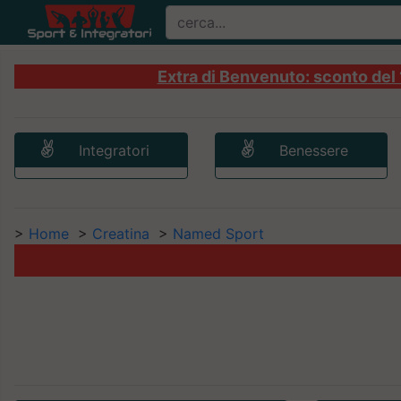
Extra di Benvenuto: sconto del 1
Integratori
Benessere
>
Home
>
Creatina
>
Named Sport