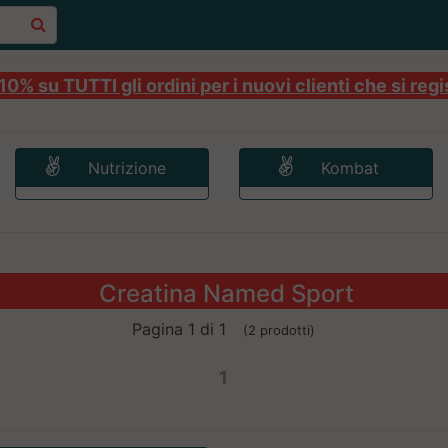
0% su TUTTI gli ordini per i nuovi clienti che si regi
Nutrizione
Kombat
Creatina Named Sport
Pagina 1 di 1
(2 prodotti)
1