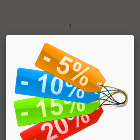
1
Hai bisogno di aiuto? Chatta con noi