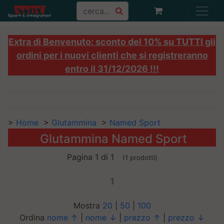
Extra di Benvenuto: sconto del 10% su TUTTI gli
ordini per i nuovi clienti che si registreranno
entro il 31/12/2026 !!!
>
Home
>
Glutammina
>
Named Sport
Glutammina Named Sport
Pagina 1 di 1
(1 prodotti)
1
Mostra
20
|
50
|
100
Ordina
nome ↑
|
nome ↓
|
prezzo ↑
|
prezzo ↓