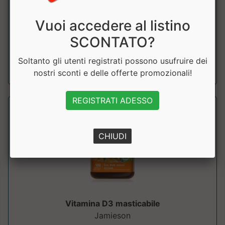
Complesso vitaminico B con aggiunta di Vitamina C e Zinco.
Vuoi accedere al listino
Ideale per sostenere il metabol...
SCONTATO?
a partire da € 19.49
Soltanto gli utenti registrati possono usufruire dei
sconto 25.01%
nostri sconti e delle offerte promozionali!
REGISTRATI ADESSO
CHIUDI
Vitamina D3 masticabile
Jamieson