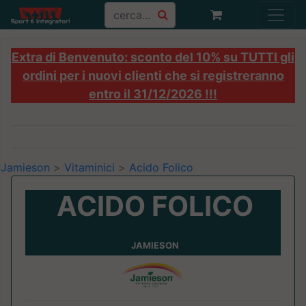
Extra di Benvenuto: sconto del 10% su TUTTI gli
ordini per i nuovi clienti che si registreranno
entro il 31/12/2026 !!!
Jamieson
>
Vitaminici
>
Acido Folico
ACIDO FOLICO
JAMIESON