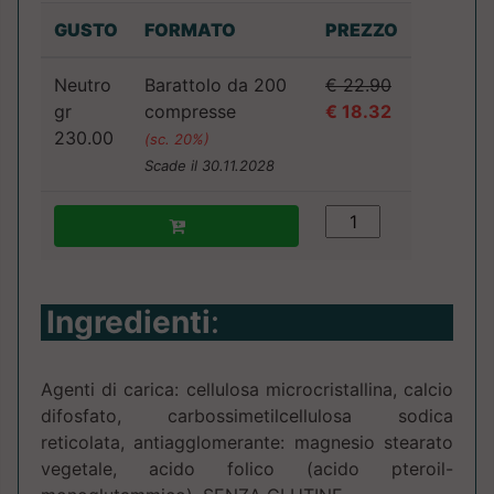
GUSTO
FORMATO
PREZZO
Neutro
Barattolo da 200
€ 22.90
gr
compresse
€ 18.32
230.00
(sc. 20%)
Scade il 30.11.2028
Ingredienti
:
Agenti di carica: cellulosa microcristallina, calcio
difosfato, carbossimetilcellulosa sodica
reticolata, antiagglomerante: magnesio stearato
vegetale, acido folico (acido pteroil-