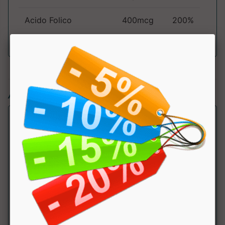
Acido Folico
400mcg
200%
Articoli simili:
B Complex Vitamin C and Zinc
Self Omninutrition