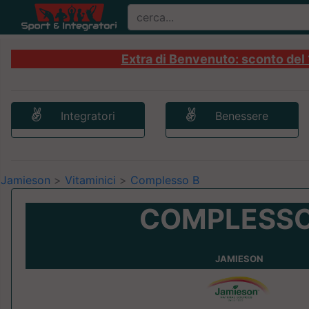
Extra di Benvenuto: sconto del 1
Integratori
Benessere
Jamieson
>
Vitaminici
>
Complesso B
COMPLESSO
JAMIESON