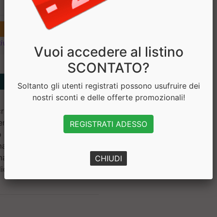
€ 18.32
ivi
Vuoi accedere al listino
SCONTATO?
Soltanto gli utenti registrati possono usufruire dei
nostri sconti e delle offerte promozionali!
istallina, zinco gluconato,
tenato (vit. B5), agente di
REGISTRATI ADESSO
folico (Vit. B9), inositolo,
magnesio stearato, tiamina
aroma menta, cianocobalamina
CHIUDI
licole polietilenico, cera di