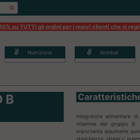
0% su TUTTI gli ordini per i nuovi clienti che si regi
Nutrizione
Kombat
 B
Caratteristich
Integratore alimentare 
vitamine del gruppo B. 
importante assumerle quoti
stanchezza, stress o quand