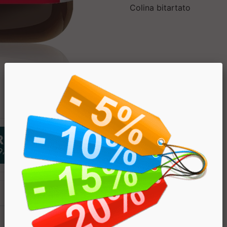
Colina bitartato
PREZZO
€ 22.90