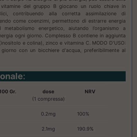
 vitamine del gruppo B giocano un ruolo chiave in
lici, contribuendo alla corretta assimilazione di
gendo come coenzimi, permettono di estrarre energia
l metabolismo energetico, aiutando l’organismo a
i energia ogni giorno. Complesso B contiene in aggiunta
i (inositolo e colina), zinco e vitamina C. MODO D'USO:
giorno con un bicchiere d'acqua, preferibilmente al
ionale
:
100 Gr.
dose
NRV
(1 compressa)
0.2mg
100%
2.1mg
190.9%