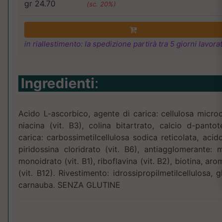
gr 24.70
(sc. 20%)
in riallestimento: la spedizione partirà tra 5 giorni lavorat
Ingredienti
:
Acido L-ascorbico, agente di carica: cellulosa microcr
niacina (vit. B3), colina bitartrato, calcio d-panto
carica: carbossimetilcellulosa sodica reticolata, acido 
piridossina cloridrato (vit. B6), antiagglomerante: 
monoidrato (vit. B1), riboflavina (vit. B2), biotina, 
(vit. B12). Rivestimento: idrossipropilmetilcellulosa, g
carnauba. SENZA GLUTINE