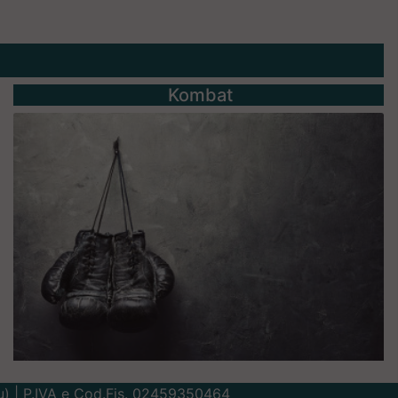
Kombat
Lu) | P.IVA e Cod.Fis. 02459350464