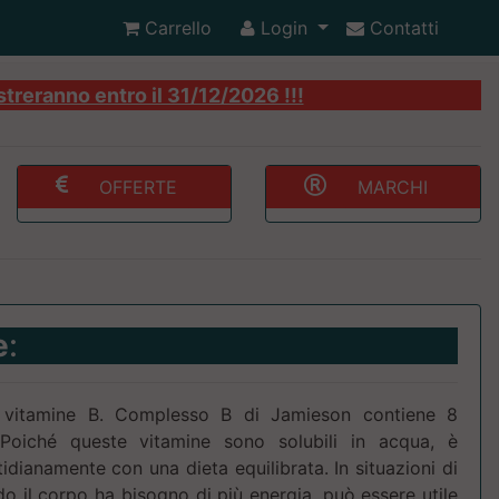
Carrello
Login
Contatti
streranno entro il 31/12/2026 !!!
OFFERTE
MARCHI
e
:
di vitamine B. Complesso B di Jamieson contiene 8
Poiché queste vitamine sono solubili in acqua, è
dianamente con una dieta equilibrata. In situazioni di
o il corpo ha bisogno di più energia, può essere utile