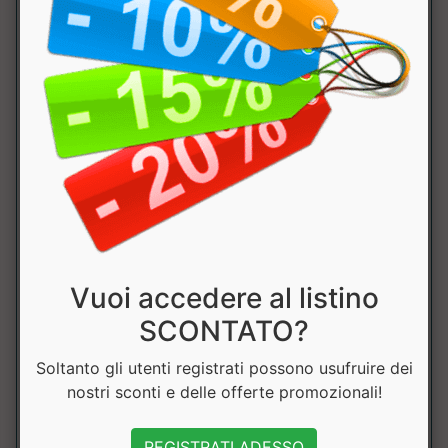
di cui
80mg
oligosaccaridi
Vitamina A
240mcg
30%
Vitamina C
500mg
625%
Vitamina D
25mcg
500%
Vitamina B6
0.42mg
30%
Vitamina B12
0.75mcg
30%
Vuoi accedere al listino
SCONTATO?
Acido Folico
100mcg
50%
Soltanto gli utenti registrati possono usufruire dei
Selenio
11mcg
20%
nostri sconti e delle offerte promozionali!
Ferro
4.2mg
30%
REGISTRATI ADESSO