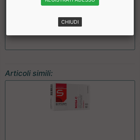
Zinco
2mg
20%
CHIUDI
Rame
200mcg
20%
Articoli simili: