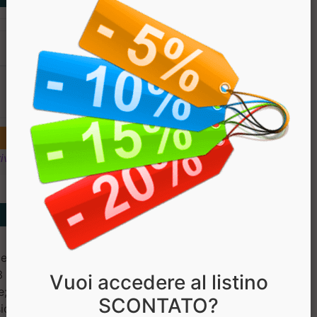
PREZZO
€ 29.80
€ 25.33
ivi
 e.s. 16% polisaccaridi,
3 glucani, Lattoferrina (da
Vuoi accedere al listino
ale; *C2P® Tech [miscela di
SCONTATO?
io, Potassio, Sodio, Ferro,