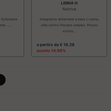
LISINA H
Nutriva
e Echinacea
Integratore alimentare a base L-Lisina,
te. ....
utile contro l’Herpes simplex. Prezzo
sconta...
a partire da € 18.28
sconto 14.98%