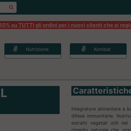
0% su TUTTI gli ordini per i nuovi clienti che si regi
Nutrizione
Kombat
L
Caratteristich
Integratore alimentare a bas
difese immunitarie. Nutr
estratti vegetali utili ne
rimedio naturale che, graz