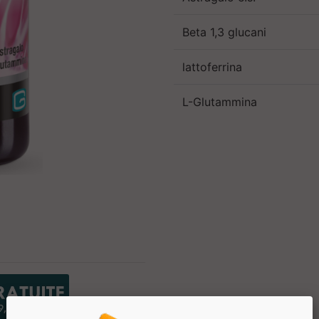
Beta 1,3 glucani
lattoferrina
L-Glutammina