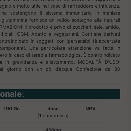
agalo è molto utile nel caso di raffreddore e influenza.
rrina sostengono il sistema immunitario in maniera
 L-glutammina fornisce un valido sostegno alle naturali
RMAZIONI: Il prodotto è privo di zuccheri, sale, amido,
tificiali, OGM. Adatto a vegetariani. Contiene derivati
troindicato in soggetti con ipersensibilità accertata
componenti. Una particolare attenzione va fatta in
e/o in caso di terapia farmacologica. È controindicato
 e in gravidanza e allattamento. MODALITÀ D’USO:
al giorno con un pò d’acqua Confezione da 30
ionale
:
100 Gr.
dose
NRV
(1 compressa)
450mg