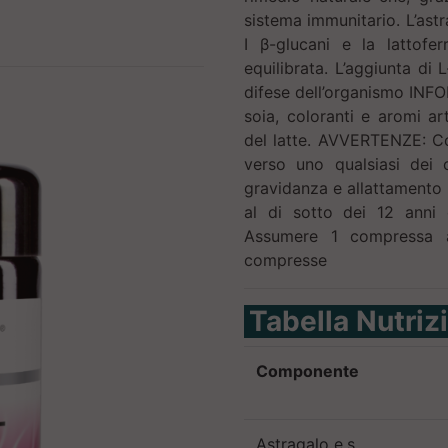
sistema immunitario. L’astr
I β-glucani e la lattofe
equilibrata. L’aggiunta di
difese dell’organismo INFO
soia, coloranti e aromi ar
del latte. AVVERTENZE: Con
verso uno qualsiasi dei 
gravidanza e allattamento 
al di sotto dei 12 anni
Assumere 1 compressa 
compresse
Tabella Nutriz
Componente
Astragalo e.s.