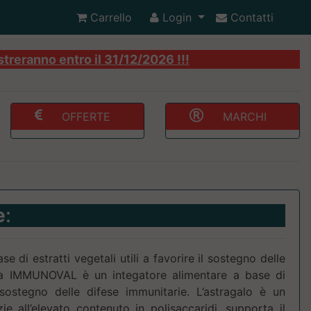
Carrello
Login
Contatti
streranno entro il 31/12/2026 !!!
OFFERTE
MARCHI
e
:
e di estratti vegetali utili a favorire il sostegno delle
iva IMMUNOVAL è un integatore alimentare a base di
l sostegno delle difese immunitarie. L’astragalo è un
ie all’elevato contenuto in polisaccaridi, supporta il