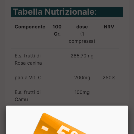
Tabella Nutrizionale
:
Componente
100
dose
NRV
Gr.
(1
compressa)
E.s. frutti di
285.70mg
Rosa canina
pari a Vit. C
200mg
250%
E.s. frutti di
100mg
Camu
pari a
50mg
63%
vitamina C