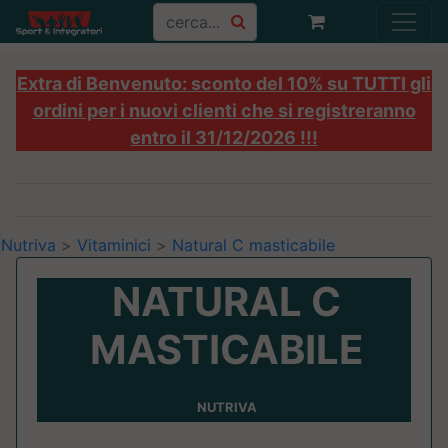
Extra di Benvenuto: sconto del 10% su TUTTI gli
ordini per i nuovi clienti che si registreranno
entro il 31/12/2026 !!!
Nutriva
>
Vitaminici
>
Natural C masticabile
NATURAL C
MASTICABILE
NUTRIVA