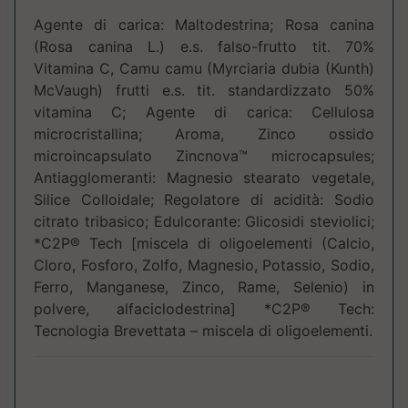
Agente di carica: Maltodestrina; Rosa canina
(Rosa canina L.) e.s. falso-frutto tit. 70%
Vitamina C, Camu camu (Myrciaria dubia (Kunth)
McVaugh) frutti e.s. tit. standardizzato 50%
vitamina C; Agente di carica: Cellulosa
microcristallina; Aroma, Zinco ossido
microincapsulato Zincnova™ microcapsules;
Antiagglomeranti: Magnesio stearato vegetale,
Silice Colloidale; Regolatore di acidità: Sodio
citrato tribasico; Edulcorante: Glicosidi steviolici;
*C2P® Tech [miscela di oligoelementi (Calcio,
Cloro, Fosforo, Zolfo, Magnesio, Potassio, Sodio,
Ferro, Manganese, Zinco, Rame, Selenio) in
polvere, alfaciclodestrina] *C2P® Tech:
Tecnologia Brevettata – miscela di oligoelementi.