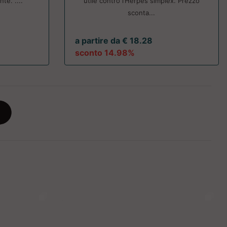
te. ....
utile contro l’Herpes simplex. Prezzo
sconta...
a partire da € 18.28
sconto 14.98%