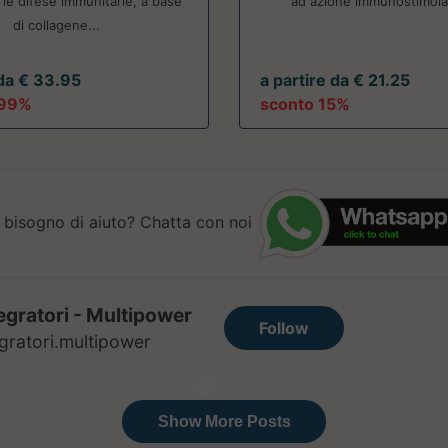
le difese immunitarie, a base
ad azione immunostimolan
di collagene...
 da € 33.95
a partire da € 21.25
.99%
sconto 15%
 bisogno di aiuto? Chatta con noi