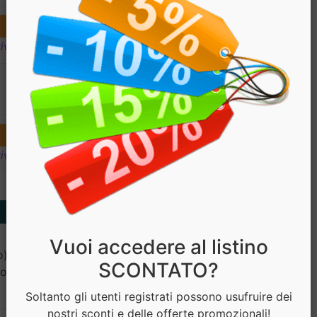
ivi
€ 32.90
ivi
Vuoi accedere al listino
) in polvere, maltodestrine
SCONTATO?
ossido di zinco, selenito di
Soltanto gli utenti registrati possono usufruire dei
nostri sconti e delle offerte promozionali!