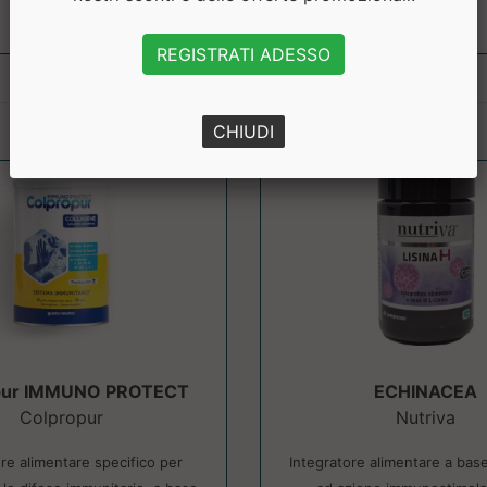
REGISTRATI ADESSO
CHIUDI
pur IMMUNO PROTECT
ECHINACEA
Colpropur
Nutriva
ore alimentare specifico per
Integratore alimentare a bas