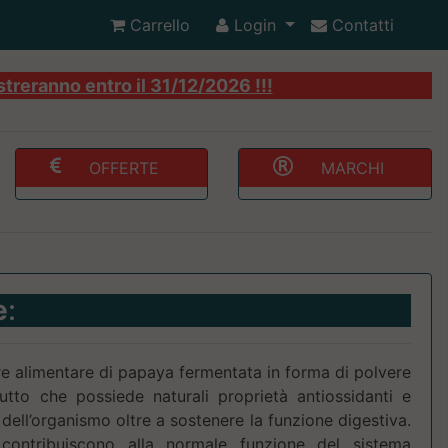
Carrello
Login
Contatti
streranno entro il 31/12/2026 !!!
OFFERTE
MARCHI
e
:
e alimentare di papaya fermentata in forma di polvere
utto che possiede naturali proprietà antiossidanti e
e dell’organismo oltre a sostenere la funzione digestiva.
contribuiscono alla normale funzione del sistema