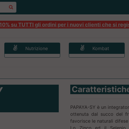
0% su TUTTI gli ordini per i nuovi clienti che si regi
Nutrizione
Kombat
Y
Caratteristich
PAPAYA-SY è un integrator
ottenuta dal succo del fr
favorisce le naturali difes
Lo Zinco ed il Selenio 