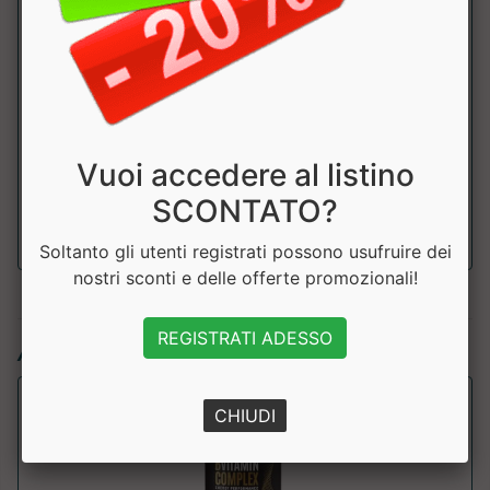
Tabella Nutrizionale
:
Componente
100
dose
NRV
Gr.
(1cpr)
Vuoi accedere al listino
Vitamina C
1000mg
1250%
SCONTATO?
Soltanto gli utenti registrati possono usufruire dei
nostri sconti e delle offerte promozionali!
REGISTRATI ADESSO
Articoli simili:
CHIUDI