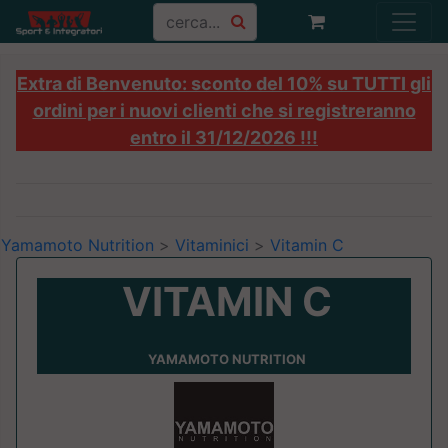
Extra di Benvenuto: sconto del 10% su TUTTI gli
ordini per i nuovi clienti che si registreranno
entro il 31/12/2026 !!!
Yamamoto Nutrition
>
Vitaminici
>
Vitamin C
VITAMIN C
YAMAMOTO NUTRITION