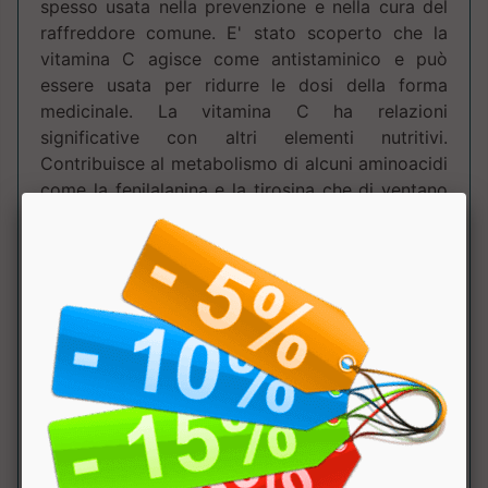
spesso usata nella prevenzione e nella cura del
raffreddore comune. E' stato scoperto che la
vitamina C agisce come antistaminico e può
essere usata per ridurre le dosi della forma
medicinale. La vitamina C ha relazioni
significative con altri elementi nutritivi.
Contribuisce al metabolismo di alcuni aminoacidi
come la fenilalanina e la tirosina che di ventano
ormoni. La vitamina C trasforma le forme inattive
di acido folico in forma attiva di acido folinico e
può avere un ruolo significativo nel metabolismo
del calcio e del ferro. Inoltre protegge la tiamina,
la riboflavina, l'acido folico, l'acido pantotenico,
la vitamina A e la E dall'ossidazione. Protegge il
cervello e il midollo spinale dalla distruzione da
parte di radicali liberi. Modalità d'uso: assumere
una compressa al giorno con acqua o altra
bevanda a scelta, preferibilmente durante il
pasto principale.