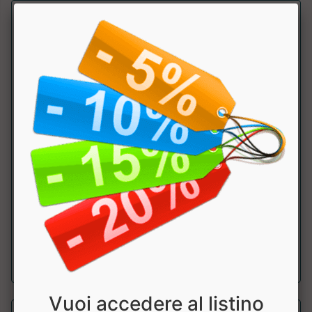
B Complex Vitamin C and Zinc
Self Omninutrition
Complesso vitaminico B con aggiunta di Vitamina C e Zinco.
Ideale per sostenere il metabol...
a partire da € 19.49
sconto 25.01%
Vuoi accedere al listino