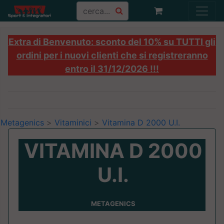
Extra di Benvenuto: sconto del 10% su TUTTI gli
ordini per i nuovi clienti che si registreranno
entro il 31/12/2026 !!!
Metagenics
>
Vitaminici
>
Vitamina D 2000 U.I.
VITAMINA D 2000
U.I.
METAGENICS