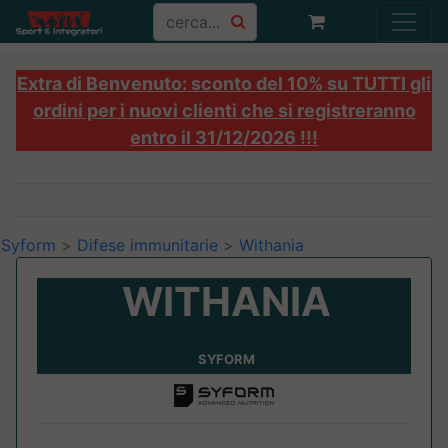
Extra di Benvenuto: sconto del 10% su TUTTI gli
ordini per i nuovi clienti che si registreranno
entro il 31/12/2026 !!!
Syform
>
Difese immunitarie
>
Withania
WITHANIA
SYFORM