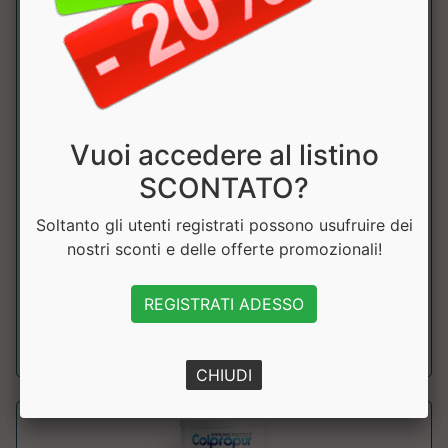
Vuoi accedere al listino
SCONTATO?
ROSA C
Syform
Soltanto gli utenti registrati possono usufruire dei
nostri sconti e delle offerte promozionali!
Rosa Canina, ricca di Vitamina C indicata per sostenere il
sistema immunitario. Prezzo sco...
REGISTRATI ADESSO
a partire da € 12.06
sconto 10%
CHIUDI