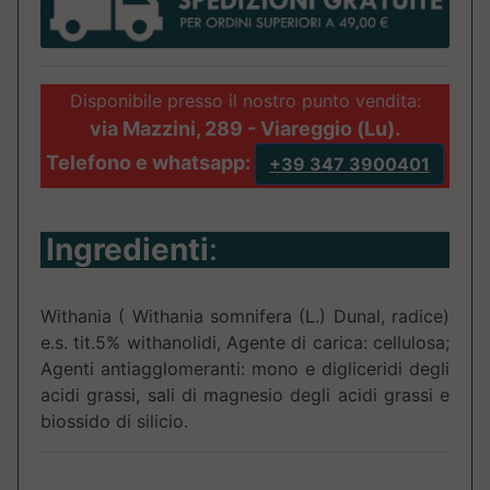
Disponibile presso il nostro punto vendita:
via Mazzini, 289 - Viareggio (Lu).
Telefono e whatsapp:
+39 347 3900401
Ingredienti
:
Withania ( Withania somnifera (L.) Dunal, radice)
e.s. tit.5% withanolidi, Agente di carica: cellulosa;
Agenti antiagglomeranti: mono e digliceridi degli
acidi grassi, sali di magnesio degli acidi grassi e
biossido di silicio.