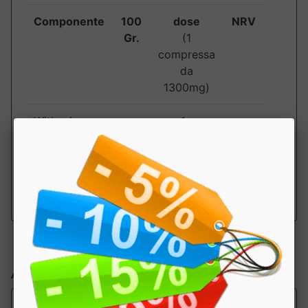
Componente
100
dose
NRV
Gr.
(1
compressa
da
1300mg)
Withania e.s.
1g
di cui
50mg
Withanolidi
Articoli simili: