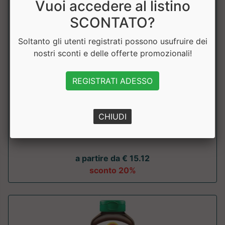
Vuoi accedere al listino
SCONTATO?
Soltanto gli utenti registrati possono usufruire dei
nostri sconti e delle offerte promozionali!
REGISTRATI ADESSO
Potassio
Jamieson
CHIUDI
Il Potassio di Jamieson è formulato con potassio gluconato
organico che permette a...
a partire da € 15.12
sconto 20%