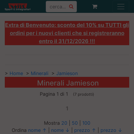
Extra di Benvenuto: sconto del 10% su TUTTI gli
ordini per i nuovi clienti che si registreranno
entro il 31/12/2026 !!!
>
Home
>
Minerali
>
Jamieson
Minerali Jamieson
Pagina 1 di 1
(7 prodotti)
1
Mostra
20
|
50
|
100
Ordina
nome ↑
|
nome ↓
|
prezzo ↑
|
prezzo ↓