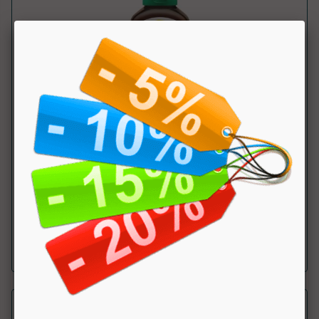
Magnesio tripla azione
Jamieson
Il magnesio contribuisce alla riduzione della stanchezza e
dell'affaticamento, al benesser...
a partire da € 20.72
sconto 20%